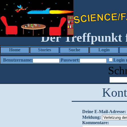
Der Treffpunkt
Home
Stories
Suche
Login
Benutzername:
Passwort:
Login 
Sch
Kont
Deine E-Mail-Adresse:
Meldung:
Kommentare: