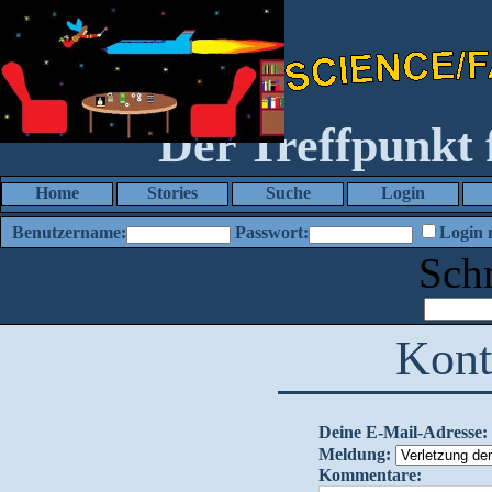
Der Treffpunkt
Home
Stories
Suche
Login
Benutzername:
Passwort:
Login 
Sch
Kont
Deine E-Mail-Adresse:
Meldung:
Kommentare: