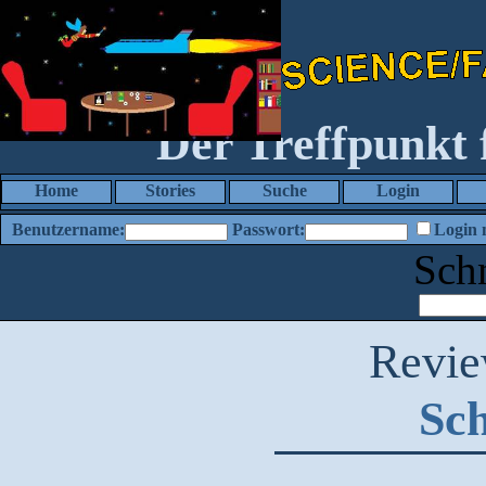
Der Treffpunkt
Home
Stories
Suche
Login
Benutzername:
Passwort:
Login 
Sch
Revi
Sch