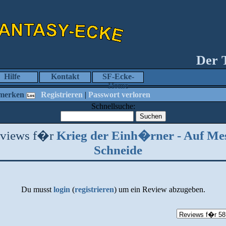
Der 
Hilfe
Kontakt
SF-Ecke-
Home
merken
Registrieren
|
Passwort verloren
Schnellsuche:
views f�r
Krieg der Einh�rner - Auf Me
Schneide
Du musst
login
(
registrieren
) um ein Review abzugeben.