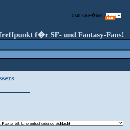
Skin ausw�hlen:
Treffpunkt f�r SF- und Fantasy-Fans!
ssers