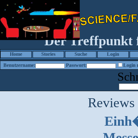
Der Treffpunkt
Home
Stories
Suche
Login
Benutzername:
Passwort:
Login 
Sch
Reviews
Einh�
Messe