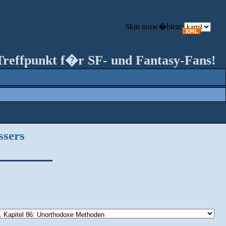
Skin ausw�hlen:
Treffpunkt f�r SF- und Fantasy-Fans!
ssers