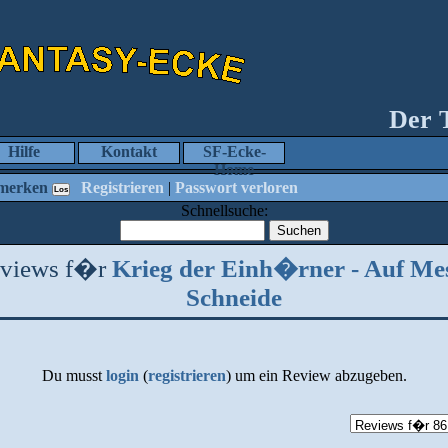
Der 
Hilfe
Kontakt
SF-Ecke-
Home
merken
Registrieren
|
Passwort verloren
Schnellsuche:
views f�r
Krieg der Einh�rner - Auf Me
Schneide
Du musst
login
(
registrieren
) um ein Review abzugeben.