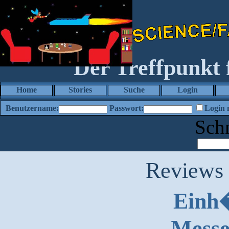
Der Treffpunkt
Home
Stories
Suche
Login
Benutzername:
Passwort:
Login 
Sch
Reviews
Einh�
Messe