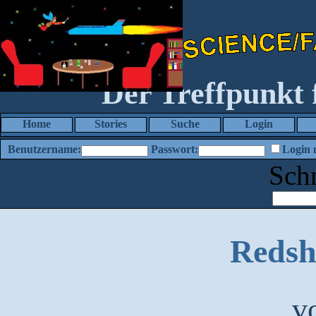
Der Treffpunkt
Home
Stories
Suche
Login
Benutzername:
Passwort:
Login 
Sch
Redsh
v