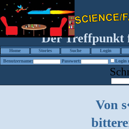
Der Treffpunkt
Home
Stories
Suche
Login
Benutzername:
Passwort:
Login 
Sch
Von 
bitter