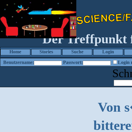
Der Treffpunkt
Home
Stories
Suche
Login
Benutzername:
Passwort:
Login 
Sch
Von 
bitter