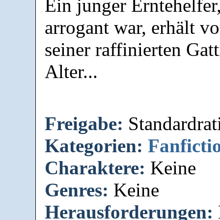
Ein junger Erntehelfer
arrogant war, erhält v
seiner raffinierten Gat
Alter...
Freigabe:
Standardrat
Kategorien:
Fanficti
Charaktere:
Keine
Genres:
Keine
Herausforderungen: