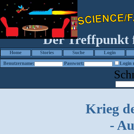
Der Treffpunkt
Home
Stories
Suche
Login
Benutzername:
Passwort:
Login 
Sch
Krieg d
- A