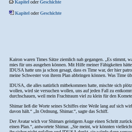
Kapitel
oder
Geschichte
Kapitel
oder
Geschichte
Kairon waren Times Sätze ziemlich nah gegangen. „Es stimmt, was
mies für uns ausgehen können. Mit Hilfe meiner Fähigkeiten hätte
IDUSA hatte uns ja schon gesagt, dass es Time war, der hier patro
meine Schwester von ihrem Plan abbringen können. Was Time über 
IDUSA, die alles natürlich mitbekommen hatte, mischte sich plötz
wollen, wird sie versuchen wollen, uns auf jeden Fall zu entkom
durchschauen, weil mein Frachtraum viel zu klein für den Kometen i
Shimar ließ die Worte seines Schiffes eine Weile lang auf sich w
davon hält.“ „In Ordnung, Shimar.“, sagte das Schiff.
Der Avatar wich vor Shimars geistigem Auge einen Schritt zurüc
einen Plan.“, antwortete Shimar. „Sie meint, wir könnten vielleic
ihr sicher nicht gefallen und IDUSA denkt, sie würde dann vers