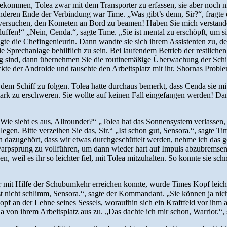
ommen, Tolea zwar mit dem Transporter zu erfassen, sie aber noch n
deren Ende der Verbindung war Time. „Was gibt’s denn, Sir?“, fragte die
l versuchen, den Kometen an Bord zu beamen! Haben Sie mich verstanden
 bluffen!“ „Nein, Cenda.“, sagte Time. „Sie ist mental zu erschöpft, um
gte die Chefingenieurin. Dann wandte sie sich ihrem Assistenten zu, der 
e Sprechanlage behilflich zu sein. Bei laufendem Betrieb der restlichen
tig sind, dann übernehmen Sie die routinemäßige Überwachung der Schi
ckte der Androide und tauschte den Arbeitsplatz mit ihr. Shornas Probl
dem Schiff zu folgen. Tolea hatte durchaus bemerkt, dass Cenda sie m
ark zu erschweren. Sie wollte auf keinen Fall eingefangen werden! Dann h
„Wie sieht es aus, Allrounder?“ „Tolea hat das Sonnensystem verlassen, 
n. Bitte verzeihen Sie das, Sir.“ „Ist schon gut, Sensora.“, sagte Time.
n dazugehört, dass wir etwas durchgeschüttelt werden, nehme ich das 
 Warpsprung zu vollführen, um dann wieder hart auf Impuls abzubremsen
n, weil es ihr so leichter fiel, mit Tolea mitzuhalten. So konnte sie sch
mit Hilfe der Schubumkehr erreichen konnte, wurde Times Kopf leicht g
st nicht schlimm, Sensora.“, sagte der Kommandant. „Sie können ja nicht
nopf an der Lehne seines Sessels, woraufhin sich ein Kraftfeld vor ihm 
na von ihrem Arbeitsplatz aus zu. „Das dachte ich mir schon, Warrior.“,