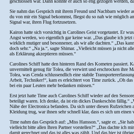
geschlossen war. Dann konnte er auch so eng gezogen werden, dass
Sie nahm das Gespräch mit ihrem Freund und Nachbarn wieder auf: 
du von mir ein Signal bekommst, fliegst du so nah wie möglich an
Signal war, ihren Flug fortzusetzen.
Kairon hatte sich vorsichtig in Carolines Geist vorgetastet. Er w
Angst werden, wo eigentlich gar keine war. „Das glaube ich jetzt ni
wirklich mutiger und besonnener, als wir alle dachten.“ „Das kann
doch sehr.“ „Na ja.“, sagte Shimar. „Vielleicht müssen ja nicht al
als Erklärung akzeptieren müssen.“
Carolines Schiff hatte den hinteren Rand des Kometen passiert. Ka
unvermittelt genug für Tolea, die verwirrt und erschrocken ihre 
Tolea, was Cenda schlussendlich eine stabile Transportererfassun
Arbeit, Techniker!“, kam es erleichtert von Time zurück. „Oh das 
bei ein paar Leuten mehr bedanken müssen.“
Erst jetzt hatte Time auch Carolines Schiff wieder auf den Sensor
beteiligt waren. Ich denke, da ist ein dickes Dankeschön fällig.
Nähe der Electronica befanden. Da sich unter diesen Rufzeichen a
Kleidung trug, war ihnen sehr schnell klar, dass es sich um einen
Time nahm das Gespräch auf: „Miss Hansson.“, sagte er. „Sie habe
vielleicht bitte allen Ihren Partner vorstellen?“ „Das dachte ich
damit gerechnet und das ist alles was zählt. Und das hier ist übr