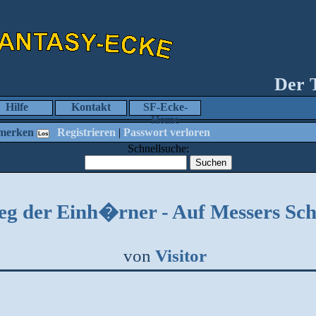
Der 
Hilfe
Kontakt
SF-Ecke-
Home
merken
Registrieren
|
Passwort verloren
Schnellsuche:
eg der Einh�rner - Auf Messers Sc
von
Visitor