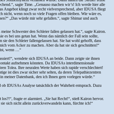
prechend.“, sagte Time. „Genauso machen wir’s! Ich werde hier alle
„Das Angebot klingt zwar recht vielversprechend, aber IDUSA fliegt
ch nicht, wenn noch so viele Fragen offen bleiben. Wie wäre es,
ehen?“ „Das würde mir sehr gefallen.“, sagte Shimar und auch
eine Schwester den Schleier fallen gelassen hat.“, sagte Kairon.
e es bei uns getan hat. Wenn das nämlich der Fall sein sollte,
ie den Schleier fallengelassen hat. Sie hat wohl gehofft, dass
d mich vom Acker zu machen. Aber da hat sie sich geschnitten!“
 ist, wenn …“
assiert!“, wendete sich IDUSA an beide. Dann zeigte sie ihnen
an Kontakt aufnehmen könnten. Da IDUSAs interdimensionale
ren Tolea. Ihre neuralen Werte haben sich rapide verschlechtert!
ge ist dies zwar sicher sehr selten, da deren Telepathiezentren
is in meiner Datenbank, den ich Ihnen gern vorlegen würde.“
d ob IDUSAs Analyse tatsächlich der Wahrheit entsprach. Dazu
os?!“, fragte er alarmiert. „Sie hat Recht!“, stieß Kairon hervor.
 sie sich nicht allein zurückverwandeln kann, fürchte ich!“