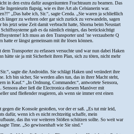
icht in den extra dafür ausgeräumten Frachtraum zu beamen. Das
 Ingenieurin flapsig, wie es ihre Art als Celsianerin war.
?!“ „Das habe ich, Sir.“, sagte Cenda. „Sie waren ja schließlich
 sich länger zu wehren oder gar sich zurück zu verwandeln, sagen
bis jetzt seine Zeit damit verbracht hatte, Shorna beim Neustart
 Schiffssysteme gab es da nämlich einiges, das berücksichtigt
ffssysteme! Ich muss an den Transporter und ’ne verzauberte Q
em hatte er längst gemeinsam mit ihr lösen können.
it dem Transporter zu erfassen versuchte und war nun dabei Haken
ätte sie ja mit Sicherheit ihren Plan, sich zu töten, nicht mehr
Sir.“, sagte die Androidin. Sie schlägt Haken und verändert ihre
 Ich bin sicher, Sie werden alles tun, das in ihrer Macht steht,
gern in Kauf.“ „In Ordnung, Commander.“, antwortete Sensora,
. Sensora aber ließ die Electronica diesem Manöver mit
neller und fließender reagieren, als wenn sie immer erst einen
egen die Konsole gestoßen, vor der er saß. „Es tut mir leid,
s dafür, wenn ich es nicht rechtzeitig schaffe, mein
aufbaute, das ihn vor weiteren Stößen schützen sollte. So weit war
 sagte Time. „So gewissenhaft wie Sie sind.“