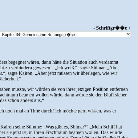
-
Schriftgr��e
+
ders begegnet wären, dann hätte die Situation auch verdammt
cht zu verhindern gewesen.“ „Ich weiß.“, sagte Shimar. „Aber
mt.“, sagte Kairon. „Aber jetzt müssen wir überlegen, wie wir
icherheit.“
aben müsste, wir würden sie von ihrer jetzigen Position entfernen
Frachtraum beamen wollen würde, dann würde sie den Bluff sicher
 das schon anders aus.“
mich noch mal an Time durch! Ich möchte gern wissen, was er
Kairon seine Stimme: „Was gibt es, Shimar?“ „Mein Schiff hat
er sie jetzt ist, in Ihren Frachtraum beamen wollen. Das würde
eses Sonnensystem verlassen würde. Dann hätten die Siedler Ruhe