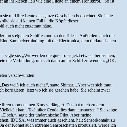
f an ihr kleben ließ wie eine Fliege an einem Honigbrot. „So ist
n sie und ihre Leute das ganze Geschehen beobachtet. Sie hatte
ollte sie auf keinen Fall in die Köpfe dieser
hl auch nicht zugetraut hätte.
der ihres eigenen Schiffes und zu der Toleas. Außerdem auch die
, Eine Sammelverbindung mit der Electronica, dem tindaranischen
, sagte sie. „Wir werden die gute Tolea jetzt etwas überraschen,
ndete die Verbindung, um sich dann an ihr Schiff zu wenden: „OK,
ometen verschwunden.
Das weiß ich auch nicht.“, sagte Shimar. „Aber wer sich traut,
ch korrigieren, jetzt wo ich sie gesehen habe. Sie scheint zwar
be ihren momentanen Kurs verlängert. Das hat mich zu dem
 Vielleicht kann Techniker Cenda dies dann ausnutzen.“ Sie zeigte
“ „Doch.“, sagte der tindaranische Pilot. Aber meine
gesehen. IDUSA, was immer auch geschieht, halt Sensorkontakt zu
. „Da der Komet auch extreme Sensorschatten produziert, werde ich