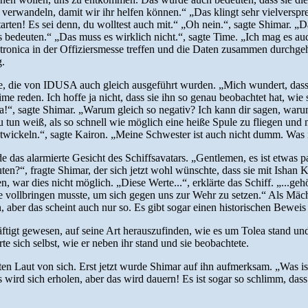
zu verwandeln, damit wir ihr helfen können.“ „Das klingt sehr vielvers
starten! Es sei denn, du wolltest auch mit.“ „Oh nein.“, sagte Shimar. 
s bedeuten.“ „Das muss es wirklich nicht.“, sagte Time. „Ich mag es au
lectronica in der Offiziersmesse treffen und die Daten zusammen durchg
g.
 die von IDUSA auch gleich ausgeführt wurden. „Mich wundert, dass m
 reden. Ich hoffe ja nicht, dass sie ihn so genau beobachtet hat, wie si
“, sagte Shimar. „Warum gleich so negativ? Ich kann dir sagen, warum s
zu tun weiß, als so schnell wie möglich eine heiße Spule zu fliegen un
ntwickeln.“, sagte Kairon. „Meine Schwester ist auch nicht dumm. Was
 das alarmierte Gesicht des Schiffsavatars. „Gentlemen, es ist etwas p
uten?“, fragte Shimar, der sich jetzt wohl wünschte, dass sie mit Ish
ar dies nicht möglich. „Diese Werte...“, erklärte das Schiff. „...gehö
e vollbringen musste, um sich gegen uns zur Wehr zu setzen.“ Als Mächti
n, aber das scheint auch nur so. Es gibt sogar einen historischen Bewe
igt gewesen, auf seine Art herauszufinden, wie es um Tolea stand un
rte sich selbst, wie er neben ihr stand und sie beobachtete.
n Laut von sich. Erst jetzt wurde Shimar auf ihn aufmerksam. „Was ist l
s wird sich erholen, aber das wird dauern! Es ist sogar so schlimm, dass