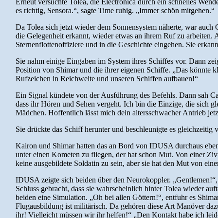
Erneut versuchte Tolea, die Electronica durch ein schnelles Wende
es richtig, Sensora.“, sagte Time ruhig. „Immer schön mitgehen.“
Da Tolea sich jetzt wieder dem Sonnensystem näherte, war auch Ca
die Gelegenheit erkannt, wieder etwas an ihrem Ruf zu arbeiten. Als
Sternenflottenoffiziere und in die Geschichte eingehen. Sie erkann
Sie nahm einige Eingaben im System ihres Schiffes vor. Dann zeig
Position von Shimar und die ihrer eigenen Schiffe. „Das könnte 
Rufzeichen in Reichweite und unseren Schiffen aufbauen!“
Ein Signal kündete von der Ausführung des Befehls. Dann sah Caro
dass ihr Hören und Sehen vergeht. Ich bin die Einzige, die sich g
Mädchen. Hoffentlich lässt mich dein altersschwacher Antrieb jetz
Sie drückte das Schiff herunter und beschleunigte es gleichzeit
Kairon und Shimar hatten das an Bord von IDUSA durchaus ebenfall
unter einen Kometen zu fliegen, der hat schon Mut. Von einer Zivili
keine ausgebildete Soldatin zu sein, aber sie hat den Mut von ei
IDUSA zeigte sich beiden über den Neurokoppler. „Gentlemen!“, 
Schluss gebracht, dass sie wahrscheinlich hinter Tolea wieder auf
beiden eine Simulation. „Oh bei allen Göttern!“, entfuhr es Shima
Flugausbildung ist militärisch. Da gehören diese Art Manöver da
ihr! Vielleicht müssen wir ihr helfen!“ „Den Kontakt habe ich lei