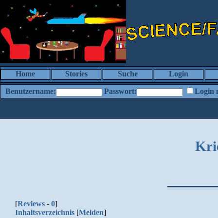
Home
Stories
Suche
Login
Benutzername:
Passwort:
Login 
Kri
[
Reviews
-
0
]
Inhaltsverzeichnis
[
Melden
]