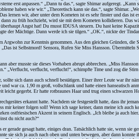
Systeme erst anpassen.“ „Dann tu das.“, sagte Shimar aufgeregt. „Kan
robleme haben wie wir.“ „Theoretisch kann sie das.“, sagte Shimar. „Wen
 lernen wir, aber unter dem Kometen ist es sehr finster und das ist es 
st dann zu früh hochzieht, wird sie mit dem Kometen kollidieren. Das wä
 überhaupt Angst hat! Du musst IDUSA steuern. Du hast keine Kapazitä
agte der Mächtige. Dann werde ich sie tilgen.“ „OK.“, nickte der Tindar
em Argwohn zur Kenntnis genommen. Aus den gleichen Gründen, die Shi
. „Das ist Selbstmord! Sensora, Rufen Sie Miss Hansson. Übermitteln Si
ann aber musste sie dieses Vorhaben abrupt abbrechen. „Miss Hansson
n.“ „Verflucht, verflucht, verflucht!“, schimpfte Time und zog die Stirn
, sollte sich dann auch schnell bestätigen. Einer ihrer Leute war ihr n
e und war ca. 1,90 m groß, vollschlank und hatte einen hanseatisch an
rbeit leicht gegerbt. Er hatte rotbraunes Haar und trug einen schwarzen
prechgerätes erkannt hatte. Nachdem sie festgestellt hatte, dass ihr jema
s mir keiner folgen soll! Wenn ich sage keiner, dann meine ich auch kei
arken ostfriesischen Akzent in seinem Englisch. „Ich bleibe ja auch hier.
inst du nicht auch?“
gerade gesagt hatte, einiges dran. Tatsächlich hatte sie, wenn sie gen
e sie sich ja auch nach oben und unten bewegen, aber dann konnte ihr