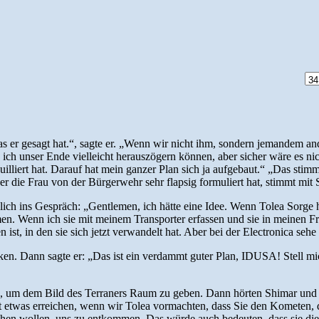
 er gesagt hat.“, sagte er. „Wenn wir nicht ihm, sondern jemandem an
 ich unser Ende vielleicht herauszögern können, aber sicher wäre es ni
uilliert hat. Darauf hat mein ganzer Plan sich ja aufgebaut.“ „Das stim
die Frau von der Bürgerwehr sehr flapsig formuliert hat, stimmt mit S
lich ins Gespräch: „Gentlemen, ich hätte eine Idee. Wenn Tolea Sorge h
men. Wenn ich sie mit meinem Transporter erfassen und sie in meinen 
st, in den sie sich jetzt verwandelt hat. Aber bei der Electronica sehe
irken. Dann sagte er: „Das ist ein verdammt guter Plan, IDUSA! Stell 
k, um dem Bild des Terraners Raum zu geben. Dann hörten Shimar und 
ht etwas erreichen, wenn wir Tolea vormachten, dass Sie den Kometen, d
uchen wollen, uns zu entkommen. Das würde auch bedeuten, dass sie di