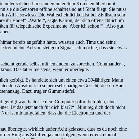
n sie unter solchen Umständen unter dem Kometen überhaupt
n sie die Sensoren offline schaltet und auf Sicht fliegt. Sie muss
im All ja sowieso. Die Wahrscheinlichkeit ist bei Zivilisten sehr
re ihr Ende!“ „Warte!“, sagte Kairon, der sich offensichtlich im
ten für telepathische Experimente. Aber ich schon!“ „Also gut,
aner.
mar bereits angeführt hatte, wussten auch Time und seine
e irgendeine Art von stetigem Signal. Ich möchte, dass sie etwas
 scheint gerade selbst mit jemandem zu sprechen, Commander.“,
 kraus. Das tat er meistens, wenn er überlegte.
ämlich gefolgt. Es handelte sich um einen etwa 30-jährigen Mann
mutenden Ausdruck in seinem sehr bärtigen Gesicht, dessen Haut
 Hosenanzug, Dazu trug er Gummistiefel.
nd gefolgt war, hatte sie dem Computer sofort befohlen, eine
ner! Ist das jetzt auch für dich klar?!“ „Nun reg dich doch nicht
 Nur ist mir aufgefallen, dass du, die Electronica und der
au überlegte, wirklich außer Acht gelassen, dass es da noch eine
 der Ring aus Schiffen ja auch folgen, wenn er erst einmal