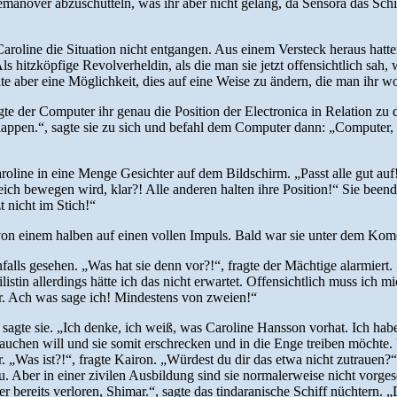
manöver abzuschütteln, was ihr aber nicht gelang, da Sensora das Schif
roline die Situation nicht entgangen. Aus einem Versteck heraus hatte
 hitzköpfige Revolverheldin, als die man sie jetzt offensichtlich sah, w
te aber eine Möglichkeit, dies auf eine Weise zu ändern, die man ihr wo
te der Computer ihr genau die Position der Electronica in Relation zu 
klappen.“, sagte sie zu sich und befahl dem Computer dann: „Computer
line in eine Menge Gesichter auf dem Bildschirm. „Passt alle gut auf!“
leich bewegen wird, klar?! Alle anderen halten ihre Position!“ Sie bee
t nicht im Stich!“
ig von einem halben auf einen vollen Impuls. Bald war sie unter dem K
s gesehen. „Was hat sie denn vor?!“, fragte der Mächtige alarmiert. „
stin allerdings hätte ich das nicht erwartet. Offensichtlich muss ich mi
ner. Ach was sage ich! Mindestens von zweien!“
sagte sie. „Ich denke, ich weiß, was Caroline Hansson vorhat. Ich ha
tauchen will und sie somit erschrecken und in die Enge treiben möchte.
r. „Was ist?!“, fragte Kairon. „Würdest du dir das etwa nicht zutrauen?
zu. Aber in einer zivilen Ausbildung sind sie normalerweise nicht vor
der bereits verloren, Shimar.“, sagte das tindaranische Schiff nüchtern