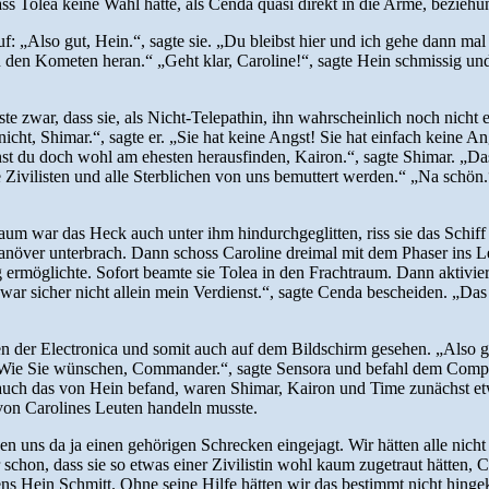
 Tolea keine Wahl hatte, als Cenda quasi direkt in die Arme, beziehun
„Also gut, Hein.“, sagte sie. „Du bleibst hier und ich gehe dann mal a
 den Kometen heran.“ „Geht klar, Caroline!“, sagte Hein schmissig und 
usste zwar, dass sie, als Nicht-Telepathin, ihn wahrscheinlich noch nic
cht, Shimar.“, sagte er. „Sie hat keine Angst! Sie hat einfach keine Ang
st du doch wohl am ehesten herausfinden, Kairon.“, sagte Shimar. „Das 
le Zivilisten und alle Sterblichen von uns bemuttert werden.“ „Na schön.
um war das Heck auch unter ihm hindurchgeglitten, riss sie das Schiff n
Manöver unterbrach. Dann schoss Caroline dreimal mit dem Phaser ins Le
g ermöglichte. Sofort beamte sie Tolea in den Frachtraum. Dann aktivie
war sicher nicht allein mein Verdienst.“, sagte Cenda bescheiden. „Das
en der Electronica und somit auch auf dem Bildschirm gesehen. „Also gut
“ „Wie Sie wünschen, Commander.“, sagte Sensora und befahl dem Compute
uch das von Hein befand, waren Shimar, Kairon und Time zunächst etwa
 von Carolines Leuten handeln musste.
n uns da ja einen gehörigen Schrecken eingejagt. Wir hätten alle nich
 mir schon, dass sie so etwas einer Zivilistin wohl kaum zugetraut hätt
igens Hein Schmitt. Ohne seine Hilfe hätten wir das bestimmt nicht hing