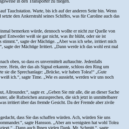
gsweise in den Transporter zu fliegen.
uf Tauchstation. Warte, bis ich auf der anderen Seite bin. Wenn
setzte den Ankerstrahl seines Schiffes, was für Caroline auch das
ht einmal bemerken würde, dennoch wollte er nicht zur Quelle von
st! Entweder weiß sie gar nicht, was ihr blüht, oder sie ist
stimmt.“, sagte der Mächtige. „Aber was ich sehe, irritiert mich
“, sagte der Mächtige Irritiert. „Dann werde ich das wohl erst mal
ach oben, so dass es unvermittelt auftauchte. Jedenfalls
ere. Hein, der das als Signal erkannte, schloss den Ring um
rte sie die Sprechanlage: „Brücke, wir haben Tolea!“ „Gute
 weiß ich.“, sagte Time. „Wie es aussieht, werden wir uns noch
, Allrounder.“, sagte er. „Geben Sie mir alle, die an dieser Sache
r, alle Rufzeichen anzusprechen, die sich jetzt in unmittelbarer
s irritiert über das fremde Gesicht. Da der Fremde aber zivile
t gedacht, dass Sie das schaffen würden. Ach, würden Sie uns
en, Commander.“, sagte Hansson. „Aber am wenigsten hat wohl Tolea
ekriegt.“ „Dann auch Ihnen vielen Dank, Mr. Schmitt.“, sagte