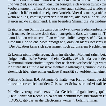
und wir Zeit, sie vielleicht dazu zu bringen, sich wieder zurück 
Vorbereitungen treffen. Aber du solltest auch schleunigst wieder 
glaube ich lieber mit dem eigenen Antrieb. Aber das muss ja nicht
wenn wir uns, vorausgesetzt der Plan klappt, alle hier auf der E
Kairon nickte zustimmend. Dann beendete Shimar die Verbindun
Er gab seinem Schiff die zum Start notwendigen Gedankenbefehle,
„Ich meine, sie musste doch davon ausgehen, dass wir dann mit Time
dann können wir unseren Plan wahrscheinlich vergessen!“ „Na, na!
Time mir eine solche Moralpredigt hält, dass ich nichts Besseres 
„Die Situation kann sich aber immer noch zu unserem Nachteil e
Er konnte nicht weiterreden, denn im gleichen Moment sahen beide
einige medizinische Werte und eine Grafik. „Was hat das zu bede
Kommunikationseinrichtungen aber nach wie vor beschädigt waren, w
Ich führe dies auf die massive mentale Anstrengung zurück, die si
eigentlich über eine schier endlose Kapazität zu verfügen scheine
Während Shimar IDUSA zugehört hatte, war Kairon damit beschäft
konzentrierte er sich auf den Geist seiner Schwester und visualisie
Plötzlich verzog er schmerzvoll das Gesicht und gab einen gequälte
„Dein Schiff hat Recht. Tolea hat ihr Zentrum total überfordert! E
„IDUSA, gib das an die Electronica weiter!“, befahl Shimar.