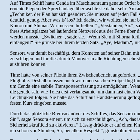
Auf Times Schiff hatte Cenda im Maschinenraum genaue Order bek
erneute Piepen der Sprechanlage überraschte sie daher sehr. Am an
„Techniker, der Plan hat sich geändert. Sie müssen auf jeden Fal
deutlich genug. Aber was is’ los? Ich dachte, wir wollten sie nur
Kairon und Shimar. Wir müssen ihr helfen!“ „Verstanden, Sir.“, sa
ihres Arbeitsplatzes bei laufendem Netzwerk aus der Ferne über di
werden musste. „Switcher.“, sagte sie. „Wenn Sie mit Shorna fer
einfangen!“ Sie grinste bei ihrem letzten Satz. „Aye, Madam.“, ni
Sensora war damit beschäftigt, dem Kometen auf seiner Bahn mit 
zu schlagen und ihr dies durch Manöver in alle Richtungen sehr st
ausführen können.
Time hatte von seiner Pilotin ihren Zwischenbericht angefordert: 
Flughöhe. Deshalb müssen auch wir einen solchen Holperflug hinlege
um Cenda eine stabile Transportererfassung zu ermöglichen. Wen
die gerade sah, wie Tolea erst verlangsamte, um dann fast einen
Leichtigkeit folgen. Sie hatte das Schiff auf Handsteuerung gefloge
festen Kurs eingeben musste.
Durch das plötzliche Bremsmanöver des Schiffes, das Sensora nur 
Sir.“, sagte Sensora erneut, um sich zu entschuldigen. „Ach, das i
Sicherheitskraftfeld zu aktivieren.“ Lässig drückte er auf einen K
ich schon vor Stunden, Sir, bei allem Respekt.“, grinste ihm Shor