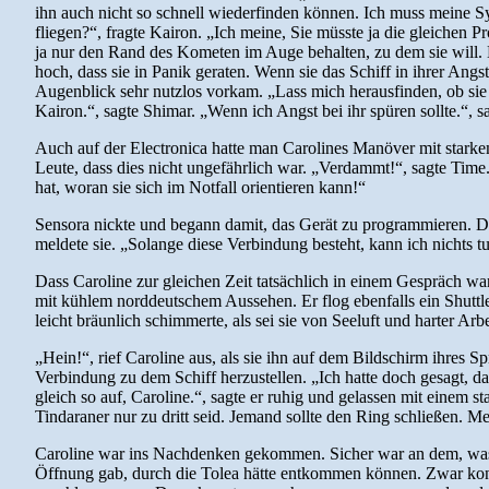
ihn auch nicht so schnell wiederfinden können. Ich muss meine 
fliegen?“, fragte Kairon. „Ich meine, Sie müsste ja die gleichen P
ja nur den Rand des Kometen im Auge behalten, zu dem sie will. Das
hoch, dass sie in Panik geraten. Wenn sie das Schiff in ihrer Ang
Augenblick sehr nutzlos vorkam. „Lass mich herausfinden, ob sie
Kairon.“, sagte Shimar. „Wenn ich Angst bei ihr spüren sollte.“, s
Auch auf der Electronica hatte man Carolines Manöver mit stark
Leute, dass dies nicht ungefährlich war. „Verdammt!“, sagte Time
hat, woran sie sich im Notfall orientieren kann!“
Sensora nickte und begann damit, das Gerät zu programmieren. D
meldete sie. „Solange diese Verbindung besteht, kann ich nichts tu
Dass Caroline zur gleichen Zeit tatsächlich in einem Gespräch war
mit kühlem norddeutschem Aussehen. Er flog ebenfalls ein Shuttl
leicht bräunlich schimmerte, als sei sie von Seeluft und harter A
„Hein!“, rief Caroline aus, als sie ihn auf dem Bildschirm ihres S
Verbindung zu dem Schiff herzustellen. „Ich hatte doch gesagt, das
gleich so auf, Caroline.“, sagte er ruhig und gelassen mit einem st
Tindaraner nur zu dritt seid. Jemand sollte den Ring schließen. Me
Caroline war ins Nachdenken gekommen. Sicher war an dem, was er 
Öffnung gab, durch die Tolea hätte entkommen können. Zwar konnt