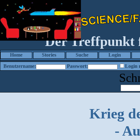
Der Treffpunkt
Home
Stories
Suche
Login
Benutzername:
Passwort:
Login 
Sch
Krieg d
- A