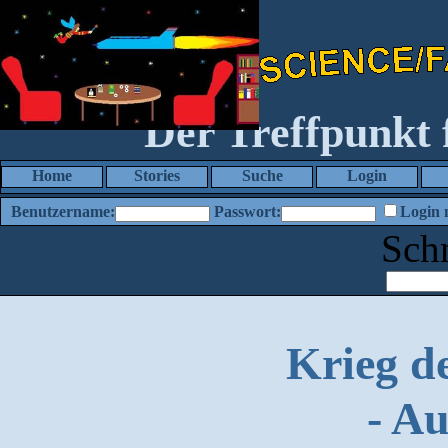
Der Treffpunkt
Home
Stories
Suche
Login
Benutzername:
Passwort:
Login 
Sch
Krieg d
- A