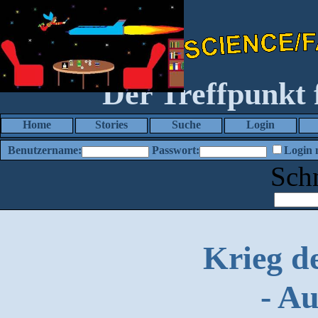
Der Treffpunkt
Home
Stories
Suche
Login
Benutzername:
Passwort:
Login 
Sch
Krieg d
- A