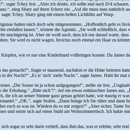
sagte Tchey fest. „Aber ich denke, ich sollte mal nach D/4 schauen. Ic
s aus.“, stieg Shary auf ihren Scherz ein. „Auf die muss man natürlich
 sagte Tchey. Shary ging mit einem hellen Lichtblitz auf Warp.
reignisse hatten mich doch sehr mitgenommen. „Hoffentlich geht es Invic
chts einfallen lassen.“, tröstete die Agentin. „Sie weiß schließlich, dass 
r machtgierig ist. Aber sie weiß auch, dass ich nur darauf warte, dass
haben. Sie wird es nicht wagen, Invictus noch einmal ein Haar zu krümm
es Klopfen, wie es nur eine Kinderhand vollbringen konnte. Da James da
du das gemacht?“, fragte er staunend, nachdem er die Hütte betreten ha
en in der Nacht?“ „Es is’ nich’ mehr Nacht.“, sagte James. Habt ihr mal
ter. „Die Sonne ist ja schon aufgegangen!“, stellte sie fest. „Unglaubli
n die Erholung.“ „Bitte nich’!“, rief ein etwas enttäuschter James aus.
e ich, die ich an seiner Stimme ganz genau gehört hatte, wie traurig er 
mantel.“ „OK.“, sagte Sedrin. „Dann bringe ich Sie rüber und dann be
ei euch so was ist. Würdest du es mir zeigen?“ „Aber sicher, Tante Sed
mes und setzte sich auf einen Stuhl am Wohnzimmertisch. Ich hakte mic
sich sogar so sehr darin vertieft, dass ihm das, was er erlebte, sehr rea