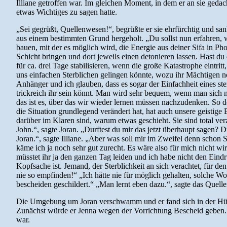
Illiane getroffen war. Im gleichen Moment, in dem er an sie gedac
etwas Wichtiges zu sagen hatte.
„Sei gegrüßt, Quellenwesen!“, begrüßte er sie ehrfürchtig und san
aus einem bestimmten Grund hergeholt. „Du sollst nun erfahren, 
bauen, mit der es möglich wird, die Energie aus deiner Sifa in Ph
Schicht bringen und dort jeweils einen detonieren lassen. Hast du
für ca. drei Tage stabilisieren, wenn die große Katastrophe eintri
uns einfachen Sterblichen gelingen könnte, wozu ihr Mächtigen noc
Anhänger und ich glauben, dass es sogar der Einfachheit eines ste
trickreich ihr sein könnt. Man wird sehr bequem, wenn man sich
das ist es, über das wir wieder lernen müssen nachzudenken. So de
die Situation grundlegend verändert hat, hat auch unsere geistige
darüber im Klaren sind, warum etwas geschieht. Sie sind total ver
John.“, sagte Joran. „Durftest du mir das jetzt überhaupt sagen? 
Joran.“, sagte Illiane. „Aber was soll mir im Zweifel denn schon 
käme ich ja noch sehr gut zurecht. Es wäre also für mich nicht wi
müsstet ihr ja den ganzen Tag leiden und ich habe nicht den Eindr
Kopfsache ist. Jemand, der Sterblichkeit an sich verachtet, für de
nie so empfinden!“ „Ich hätte nie für möglich gehalten, solche W
bescheiden geschildert.“ „Man lernt eben dazu.“, sagte das Quelle
Die Umgebung um Joran verschwamm und er fand sich in der Hütte 
Zunächst würde er Jenna wegen der Vorrichtung Bescheid geben. D
war.