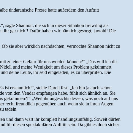
halbe tindaranische Presse hatte außerdem den Auftritt
, sagte Shannon, die sich in dieser Situation freiwillig als
ht ihr gar nich’! Dafür haben wir nämlich gesorgt, jawohl! Die
da. Ob sie aber wirklich nachdachten, vermochte Shannon nicht zu
somit zu einer Gefahr für uns werden können?“ „Das will ich dir
ant Nidell und meine Wenigkeit um dieses Problem gekümmert
d deine Leute, ihr seid eingeladen, es zu überprüfen. Die
t erstaunlich!“, stellte Darell fest. „Ich bin ja auch schon
e von den Vendar empfangen habe, fühlt sich ähnlich an. Sie
etwas gekommen?!“ „Weil ihr angesichts dessen, was noch auf uns
mer recht freundlich gegenüber, auch wenn sie in ihren Augen
zu tadeln.
ecken und dann wärt ihr komplett handlungsunfähig. Soweit dürfen
nd für diesen spektakulären Auftritt sein. Da gibt es doch sicher