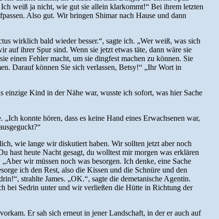
h weiß ja nicht, wie gut sie allein klarkommt!“ Bei ihrem letzten
 aufpassen. Also gut. Wir bringen Shimar nach Hause und dann
tus wirklich bald wieder besser.“, sagte ich. „Wer weiß, was sich
wir auf ihrer Spur sind. Wenn sie jetzt etwas täte, dann wäre sie
 sie einen Fehler macht, um sie dingfest machen zu können. Sie
en. Darauf können Sie sich verlassen, Betsy!“ „Ihr Wort in
s einzige Kind in der Nähe war, wusste ich sofort, was hier Sache
tte. „Ich konnte hören, dass es keine Hand eines Erwachsenen war,
 rausgeguckt?“
ch, wie lange wir diskutiert haben. Wir sollten jetzt aber noch
 „Du hast heute Nacht gesagt, du wolltest mir morgen was erklären
war. „Aber wir müssen noch was besorgen. Ich denke, eine Sache
sorge ich den Rest, also die Kissen und die Schnüre und den
rin!“, strahlte James. „OK.“, sagte die demetanische Agentin.
h bei Sedrin unter und wir verließen die Hütte in Richtung der
l vorkam. Er sah sich erneut in jener Landschaft, in der er auch auf