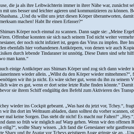
 die ja als ihre Leibwächterin immer in ihrer Nähe war, zunächst sehr.
mit uns besser und leichter agieren und kommunizieren zu können. Bei 
e Shashana. „Und du willst uns jetzt diesen Körper überantworten, dami
fmerksam machen! Habt Ihr einen Erfasser?“
Shimars Körper noch einmal zu scannen. Dann sagte sie: „Meine Ergebni
 Viren. Offenbar konnten sie sich nach seinem Tod nicht weiter vermehr
esianer, der noch nicht infiziert ist, gegen das Virus zu impfen. Ihre
den ebenfalls hier vorhandenen Antikörpern, von denen wir auch Kopie
isiken durch lebende Tindaraner ist unnötig. Diese Daten sind sehr hil
, wo man kann.“
auch einige Antikörper aus Shimars Körper und zog sich dann wieder in
anerinnen wieder allein. „Willst du den Körper wieder mitnehmen?“, fra
enötigen wir ihn ja nicht. Es wäre sicher gut, wenn du ihn zu seinem V
eßlich wäre es gut, wenn er dort seine letzte Ruhe finden könnte.“ Dami
bevor sie ihrem Schiff endgültig den Befehl zum Aktivieren des Transp
ey wieder ins Cockpit gebeamt. „Was hast du jetzt vor, Tchey.“, fragte
 wir ihn dort im Weltraum abladen, dann solltest du vorher scannen, o
er mal keine Sorgen. Das steht dir nicht! Es macht nur Falten!“ „Hey.“
 und dann so früh wie möglich auf Warp gehen. Wenn wir den offenen R
 eilig?“, wollte Shary wissen. „Ich fand die Genesianer sehr gastfreund
gte Shary und ihr Avatar vor Tcheys geistigem Auge grinste sie an. „U