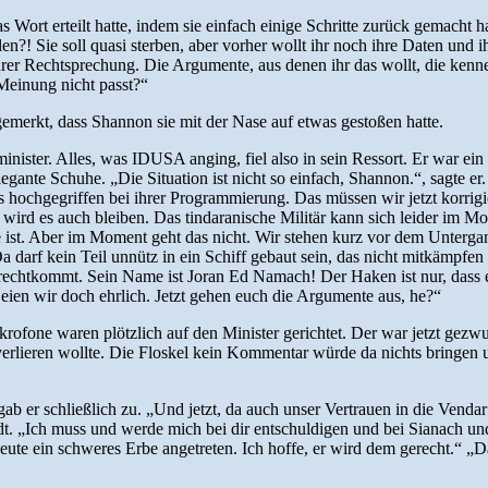
 Wort erteilt hatte, indem sie einfach einige Schritte zurück gemacht h
n?! Sie soll quasi sterben, aber vorher wollt ihr noch ihre Daten und 
 eurer Rechtsprechung. Die Argumente, aus denen ihr das wollt, die ken
 Meinung nicht passt?“
emerkt, dass Shannon sie mit der Nase auf etwas gestoßen hatte.
sminister. Alles, was IDUSA anging, fiel also in sein Ressort. Er war 
gante Schuhe. „Die Situation ist nicht so einfach, Shannon.“, sagte er
was hochgegriffen bei ihrer Programmierung. Das müssen wir jetzt korr
d wird es auch bleiben. Das tindaranische Militär kann sich leider im M
ige ist. Aber im Moment geht das nicht. Wir stehen kurz vor dem Unterg
darf kein Teil unnütz in ein Schiff gebaut sein, das nicht mitkämpfen 
urechtkommt. Sein Name ist Joran Ed Namach! Der Haken ist nur, dass er
 Seien wir doch ehrlich. Jetzt gehen euch die Argumente aus, he?“
rofone waren plötzlich auf den Minister gerichtet. Der war jetzt gezw
verlieren wollte. Die Floskel kein Kommentar würde da nichts bringen 
b er schließlich zu. „Und jetzt, da auch unser Vertrauen in die Vendar 
dt. „Ich muss und werde mich bei dir entschuldigen und bei Sianach 
te ein schweres Erbe angetreten. Ich hoffe, er wird dem gerecht.“ „Das