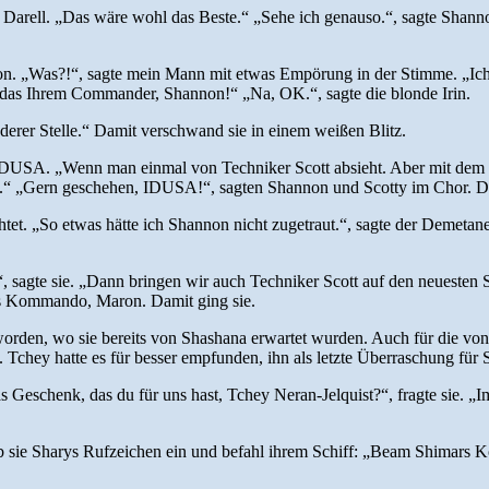
te Darell. „Das wäre wohl das Beste.“ „Sehe ich genauso.“, sagte Shanno
on. „Was?!“, sagte mein Mann mit etwas Empörung in der Stimme. „Ich
e das Ihrem Commander, Shannon!“ „Na, OK.“, sagte die blonde Irin.
anderer Stelle.“ Damit verschwand sie in einem weißen Blitz.
gte IDUSA. „Wenn man einmal von Techniker Scott absieht. Aber mit dem
n.“ „Gern geschehen, IDUSA!“, sagten Shannon und Scotty im Chor. Dan
htet. „So etwas hätte ich Shannon nicht zugetraut.“, sagte der Demetaner
 sagte sie. „Dann bringen wir auch Techniker Scott auf den neuesten St
as Kommando, Maron. Damit ging sie.
rden, wo sie bereits von Shashana erwartet wurden. Auch für die von
. Tchey hatte es für besser empfunden, ihn als letzte Überraschung für
s Geschenk, das du für uns hast, Tchey Neran-Jelquist?“, fragte sie. „
ab sie Sharys Rufzeichen ein und befahl ihrem Schiff: „Beam Shimars Kö