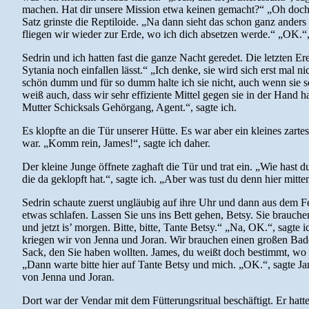
machen. Hat dir unsere Mission etwa keinen gemacht?“ „Oh doch!“, 
Satz grinste die Reptiloide. „Na dann sieht das schon ganz ander
fliegen wir wieder zur Erde, wo ich dich absetzen werde.“ „OK.“,
Sedrin und ich hatten fast die ganze Nacht geredet. Die letzten E
Sytania noch einfallen lässt.“ „Ich denke, sie wird sich erst mal ni
schön dumm und für so dumm halte ich sie nicht, auch wenn sie seh
weiß auch, dass wir sehr effiziente Mittel gegen sie in der Hand 
Mutter Schicksals Gehörgang, Agent.“, sagte ich.
Es klopfte an die Tür unserer Hütte. Es war aber ein kleines zart
war. „Komm rein, James!“, sagte ich daher.
Der kleine Junge öffnete zaghaft die Tür und trat ein. „Wie hast 
die da geklopft hat.“, sagte ich. „Aber was tust du denn hier mitt
Sedrin schaute zuerst ungläubig auf ihre Uhr und dann aus dem Fens
etwas schlafen. Lassen Sie uns ins Bett gehen, Betsy. Sie brauche
und jetzt is’ morgen. Bitte, bitte, Tante Betsy.“ „Na, OK.“, sagt
kriegen wir von Jenna und Joran. Wir brauchen einen großen Bade
Sack, den Sie haben wollten. James, du weißt doch bestimmt, wo b
„Dann warte bitte hier auf Tante Betsy und mich. „OK.“, sagte Ja
von Jenna und Joran.
Dort war der Vendar mit dem Fütterungsritual beschäftigt. Er hatte 