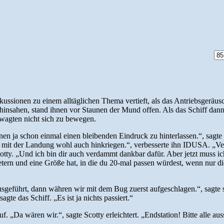
ussionen zu einem alltäglichen Thema vertieft, als das Antriebsgeräusc
er hinsahen, stand ihnen vor Staunen der Mund offen. Als das Schiff da
 wagten nicht sich zu bewegen.
inen ja schon einmal einen bleibenden Eindruck zu hinterlassen.“, sag
mit der Landung wohl auch hinkriegen.“, verbesserte ihn IDUSA. „Verg
cotty. „Und ich bin dir auch verdammt dankbar dafür. Aber jetzt muss ich
ern und eine Größe hat, in die du 20-mal passen würdest, wenn nur die
usgeführt, dann währen wir mit dem Bug zuerst aufgeschlagen.“, sagte si
agte das Schiff. „Es ist ja nichts passiert.“
. „Da wären wir.“, sagte Scotty erleichtert. „Endstation! Bitte alle aus