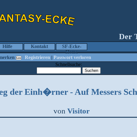
Der 
Hilfe
Kontakt
SF-Ecke-
Home
merken
Registrieren
|
Passwort verloren
Schnellsuche:
eg der Einh�rner - Auf Messers Sc
von
Visitor