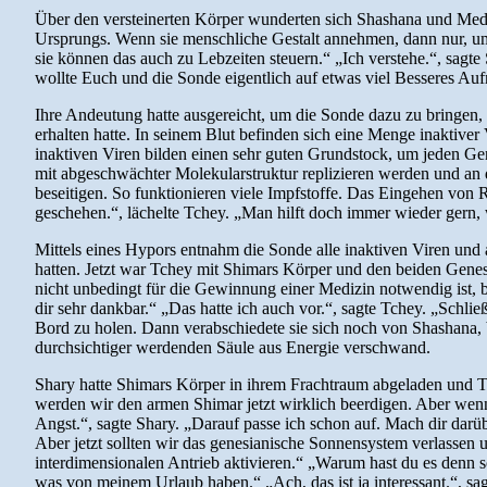
Über den versteinerten Körper wunderten sich Shashana und Meduse,
Ursprungs. Wenn sie menschliche Gestalt annehmen, dann nur, um 
sie können das auch zu Lebzeiten steuern.“ „Ich verstehe.“, sagt
wollte Euch und die Sonde eigentlich auf etwas viel Besseres Au
Ihre Andeutung hatte ausgereicht, um die Sonde dazu zu bringen, 
erhalten hatte. In seinem Blut befinden sich eine Menge inaktiver
inaktiven Viren bilden einen sehr guten Grundstock, um jeden Gen
mit abgeschwächter Molekularstruktur replizieren werden und an 
beseitigen. So funktionieren viele Impfstoffe. Das Eingehen von R
geschehen.“, lächelte Tchey. „Man hilft doch immer wieder gern
Mittels eines Hypors entnahm die Sonde alle inaktiven Viren und 
hatten. Jetzt war Tchey mit Shimars Körper und den beiden Genesi
nicht unbedingt für die Gewinnung einer Medizin notwendig ist, b
dir sehr dankbar.“ „Das hatte ich auch vor.“, sagte Tchey. „Schli
Bord zu holen. Dann verabschiedete sie sich noch von Shashana, 
durchsichtiger werdenden Säule aus Energie verschwand.
Shary hatte Shimars Körper in ihrem Frachtraum abgeladen und Tch
werden wir den armen Shimar jetzt wirklich beerdigen. Aber wenn
Angst.“, sagte Shary. „Darauf passe ich schon auf. Mach dir darüb
Aber jetzt sollten wir das genesianische Sonnensystem verlassen
interdimensionalen Antrieb aktivieren.“ „Warum hast du es denn so
was von meinem Urlaub haben.“ „Ach, das ist ja interessant.“, sa