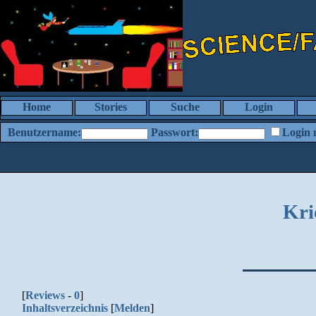
Home
Stories
Suche
Login
Benutzername:
Passwort:
Login 
Kri
[
Reviews
-
0
]
Inhaltsverzeichnis
[
Melden
]