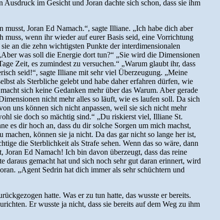
en Ausdruck im Gesicht und Joran dachte sich schon, dass sie ihm
en musst, Joran Ed Namach.“, sagte Illiane. „Ich habe dich aber
muss, wenn ihr wieder auf eurer Basis seid, eine Vorrichtung
 sie an die zehn wichtigsten Punkte der interdimensionalen
. „Aber was soll die Energie dort tun?“ „Sie wird die Dimensionen
i Tage Zeit, es zumindest zu versuchen.“ „Warum glaubt ihr, dass
risch seid!“, sagte Illiane mit sehr viel Überzeugung. „Meine
elbst als Sterbliche gelebt und habe daher erfahren dürfen, wie
an macht sich keine Gedanken mehr über das Warum. Aber gerade
imensionen nicht mehr alles so läuft, wie es laufen soll. Da sich
 von uns können sich nicht anpassen, weil sie sich nicht mehr
 sie doch so mächtig sind.“ „Du riskierst viel, Illiane St.
chne es dir hoch an, dass du dir solche Sorgen um mich machst,
machen, können sie ja nicht. Da das gar nicht so lange her ist,
htige die Sterblichkeit als Strafe sehen. Wenn das so wäre, dann
det, Joran Ed Namach! Ich bin davon überzeugt, dass das reine
te daraus gemacht hat und sich noch sehr gut daran erinnert, wird
Joran. „Agent Sedrin hat dich immer als sehr schüchtern und
ckgezogen hatte. Was er zu tun hatte, das wusste er bereits.
ichten. Er wusste ja nicht, dass sie bereits auf dem Weg zu ihm