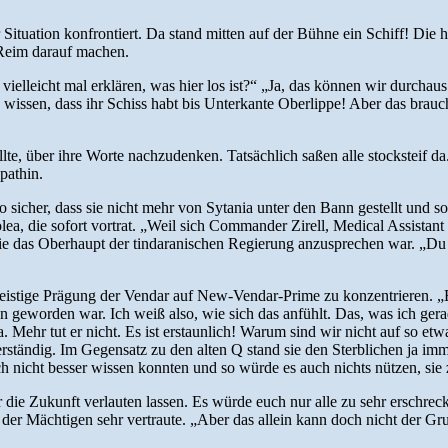
r Situation konfrontiert. Da stand mitten auf der Bühne ein Schiff! Die 
Reim darauf machen.
elleicht mal erklären, was hier los ist?“ „Ja, das können wir durchaus.“
 wissen, dass ihr Schiss habt bis Unterkante Oberlippe! Aber das brauc
llte, über ihre Worte nachzudenken. Tatsächlich saßen alle stocksteif 
pathin.
o sicher, dass sie nicht mehr von Sytania unter den Bann gestellt und 
olea, die sofort vortrat. „Weil sich Commander Zirell, Medical Assist
 das Oberhaupt der tindaranischen Regierung anzusprechen war. „Du un
istige Prägung der Vendar auf New-Vendar-Prime zu konzentrieren. „Es is
eworden war. Ich weiß also, wie sich das anfühlt. Das, was ich gerad
a. Mehr tut er nicht. Es ist erstaunlich! Warum sind wir nicht auf so 
erständig. Im Gegensatz zu den alten Q stand sie den Sterblichen ja im
ch nicht besser wissen konnten und so würde es auch nichts nützen, sie 
er die Zukunft verlauten lassen. Es würde euch nur alle zu sehr erschr
 der Mächtigen sehr vertraute. „Aber das allein kann doch nicht der Gru