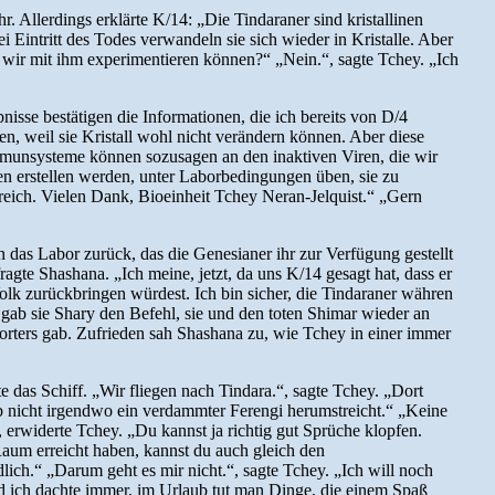
 Allerdings erklärte K/14: „Die Tindaraner sind kristallinen
Eintritt des Todes verwandeln sie sich wieder in Kristalle. Aber
t wir mit ihm experimentieren können?“ „Nein.“, sagte Tchey. „Ich
sse bestätigen die Informationen, die ich bereits von D/4
en, weil sie Kristall wohl nicht verändern können. Aber diese
 Immunsysteme können sozusagen an den inaktiven Viren, die wir
n erstellen werden, unter Laborbedingungen üben, sie zu
freich. Vielen Dank, Bioeinheit Tchey Neran-Jelquist.“ „Gern
 das Labor zurück, das die Genesianer ihr zur Verfügung gestellt
gte Shashana. „Ich meine, jetzt, da uns K/14 gesagt hat, dass er
olk zurückbringen würdest. Ich bin sicher, die Tindaraner währen
t gab sie Shary den Befehl, sie und den toten Shimar wieder an
orters gab. Zufrieden sah Shashana zu, wie Tchey in einer immer
 das Schiff. „Wir fliegen nach Tindara.“, sagte Tchey. „Dort
b nicht irgendwo ein verdammter Ferengi herumstreicht.“ „Keine
, erwiderte Tchey. „Du kannst ja richtig gut Sprüche klopfen.
aum erreicht haben, kannst du auch gleich den
lich.“ „Darum geht es mir nicht.“, sagte Tchey. „Ich will noch
nd ich dachte immer, im Urlaub tut man Dinge, die einem Spaß