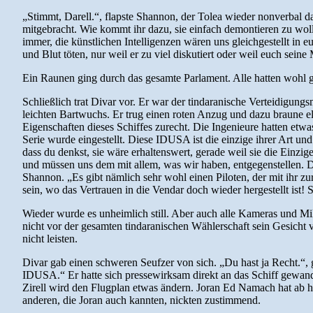
„Stimmt, Darell.“, flapste Shannon, der Tolea wieder nonverbal das
mitgebracht. Wie kommt ihr dazu, sie einfach demontieren zu wolle
immer, die künstlichen Intelligenzen wären uns gleichgestellt in
und Blut töten, nur weil er zu viel diskutiert oder weil euch seine
Ein Raunen ging durch das gesamte Parlament. Alle hatten wohl g
Schließlich trat Divar vor. Er war der tindaranische Verteidigung
leichten Bartwuchs. Er trug einen roten Anzug und dazu braune ele
Eigenschaften dieses Schiffes zurecht. Die Ingenieure hatten et
Serie wurde eingestellt. Diese IDUSA ist die einzige ihrer Art un
dass du denkst, sie wäre erhaltenswert, gerade weil sie die Einz
und müssen uns dem mit allem, was wir haben, entgegenstellen. Da 
Shannon. „Es gibt nämlich sehr wohl einen Piloten, der mit ihr z
sein, wo das Vertrauen in die Vendar doch wieder hergestellt ist!
Wieder wurde es unheimlich still. Aber auch alle Kameras und Mik
nicht vor der gesamten tindaranischen Wählerschaft sein Gesicht 
nicht leisten.
Divar gab einen schweren Seufzer von sich. „Du hast ja Recht.“, ga
IDUSA.“ Er hatte sich pressewirksam direkt an das Schiff gewan
Zirell wird den Flugplan etwas ändern. Joran Ed Namach hat ab heu
anderen, die Joran auch kannten, nickten zustimmend.