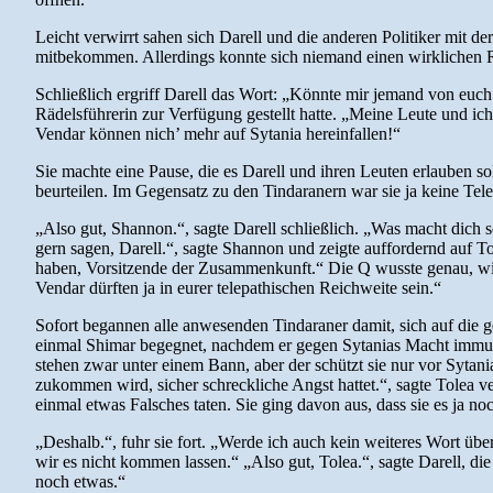
Leicht verwirrt sahen sich Darell und die anderen Politiker mit de
mitbekommen. Allerdings konnte sich niemand einen wirklichen 
Schließlich ergriff Darell das Wort: „Könnte mir jemand von euch vi
Rädelsführerin zur Verfügung gestellt hatte. „Meine Leute und ich
Vendar können nich’ mehr auf Sytania hereinfallen!“
Sie machte eine Pause, die es Darell und ihren Leuten erlauben so
beurteilen. Im Gegensatz zu den Tindaranern war sie ja keine Tele
„Also gut, Shannon.“, sagte Darell schließlich. „Was macht dich s
gern sagen, Darell.“, sagte Shannon und zeigte auffordernd auf T
haben, Vorsitzende der Zusammenkunft.“ Die Q wusste genau, wie
Vendar dürften ja in eurer telepathischen Reichweite sein.“
Sofort begannen alle anwesenden Tindaraner damit, sich auf die ge
einmal Shimar begegnet, nachdem er gegen Sytanias Macht immun g
stehen zwar unter einem Bann, aber der schützt sie nur vor Sytani
zukommen wird, sicher schreckliche Angst hattet.“, sagte Tolea v
einmal etwas Falsches taten. Sie ging davon aus, dass sie es ja no
„Deshalb.“, fuhr sie fort. „Werde ich auch kein weiteres Wort üb
wir es nicht kommen lassen.“ „Also gut, Tolea.“, sagte Darell, die
noch etwas.“