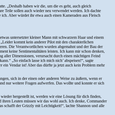
atte. „Deshalb haben wir die, um die es geht, auch gleich
ihre Teile sollen auch wieder neu verwendet werden. Ich dachte
ne ich. Aber würdet ihr etwa auch einen Kameraden aus Fleisch
ein etwas untersetzter kleiner Mann mit schwarzem Haar und einem
. „Leider kommt kein anderer Pilot mit den charakterlichen
igieren. Die Verantwortlichen wurden abgemahnt und der Bau der
oment keine Sentimentalitäten leisten. Ich kann mir schon denken,
ang aller Dimensionen, verursacht durch einen mächtigen Feind
kann.“ „So einfach lasse ich mich nich’ abspeisen!“, sagte
 ein Vendar ist! Aber das dürfte ja jetzt auch kein Problem mehr
ungen, sich in der einen oder anderen Weise zu äußern, wenn er
und nur weitere Fragen aufwerfen. Das wollte und konnte er sich
wieder hergestellt ist, werden wir eine Lösung für dich finden,
und ihren Leuten müssen wir das wohl auch. Ich denke, Commander
 schafft der Grizzly mit Leichtigkeit!“, lachte Shannon und alle