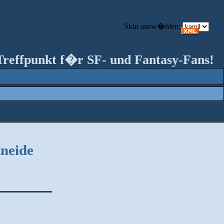
Skin ausw�hlen:
Treffpunkt f�r SF- und Fantasy-Fans!
hneide