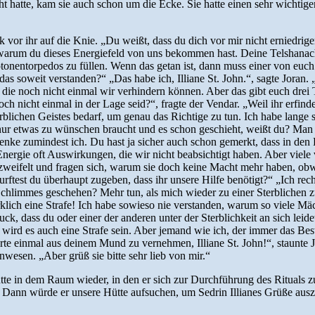
ht hatte, kam sie auch schon um die Ecke. Sie hatte einen sehr wichtig
k vor ihr auf die Knie. „Du weißt, dass du dich vor mir nicht erniedrig
warum du dieses Energiefeld von uns bekommen hast. Deine Telshanach 
otonentorpedos zu füllen. Wenn das getan ist, dann muss einer von euch
 das soweit verstanden?“ „Das habe ich, Illiane St. John.“, sagte Joran
tt, die noch nicht einmal wir verhindern können. Aber das gibt euch dre
h nicht einmal in der Lage seid?“, fragte der Vendar. „Weil ihr erfinde
rblichen Geistes bedarf, um genau das Richtige zu tun. Ich habe lange s
 nur etwas zu wünschen braucht und es schon geschieht, weißt du? M
nke zumindest ich. Du hast ja sicher auch schon gemerkt, dass in den D
 Energie oft Auswirkungen, die wir nicht beabsichtigt haben. Aber viele
zweifelt und fragen sich, warum sie doch keine Macht mehr haben, obwohl
Durftest du überhaupt zugeben, dass ihr unsere Hilfe benötigt?“ „Ich re
Schlimmes geschehen? Mehr tun, als mich wieder zu einer Sterblichen zu 
rklich eine Strafe! Ich habe sowieso nie verstanden, warum so viele Mäc
uck, dass du oder einer der anderen unter der Sterblichkeit an sich lei
n wird es auch eine Strafe sein. Aber jemand wie ich, der immer das Bes
orte einmal aus deinem Mund zu vernehmen, Illiane St. John!“, staunte 
nwesen. „Aber grüß sie bitte sehr lieb von mir.“
in dem Raum wieder, in den er sich zur Durchführung des Rituals zurü
ann würde er unsere Hütte aufsuchen, um Sedrin Illianes Grüße auszur