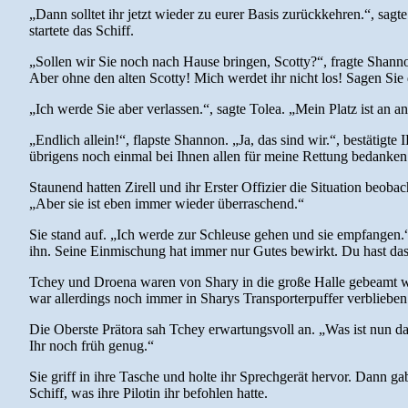
„Dann solltet ihr jetzt wieder zu eurer Basis zurückkehren.“, sag
startete das Schiff.
„Sollen wir Sie noch nach Hause bringen, Scotty?“, fragte Shann
Aber ohne den alten Scotty! Mich werdet ihr nicht los! Sagen Si
„Ich werde Sie aber verlassen.“, sagte Tolea. „Mein Platz ist an 
„Endlich allein!“, flapste Shannon. „Ja, das sind wir.“, bestäti
übrigens noch einmal bei Ihnen allen für meine Rettung bedanke
Staunend hatten Zirell und ihr Erster Offizier die Situation beobac
„Aber sie ist eben immer wieder überraschend.“
Sie stand auf. „Ich werde zur Schleuse gehen und sie empfangen.“,
ihn. Seine Einmischung hat immer nur Gutes bewirkt. Du hast d
Tchey und Droena waren von Shary in die große Halle gebeamt wo
war allerdings noch immer in Sharys Transporterpuffer verblieben
Die Oberste Prätora sah Tchey erwartungsvoll an. „Was ist nun da
Ihr noch früh genug.“
Sie griff in ihre Tasche und holte ihr Sprechgerät hervor. Dann g
Schiff, was ihre Pilotin ihr befohlen hatte.