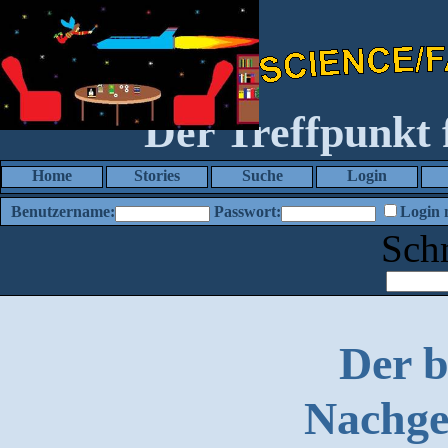
Der Treffpunkt
Home
Stories
Suche
Login
Benutzername:
Passwort:
Login 
Sch
Der 
Nachge