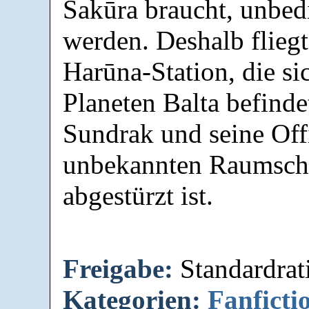
Šakūra braucht, unbedi
werden. Deshalb flieg
Harūna-Station, die s
Planeten Balta befinde
Sundrak und seine Off
unbekannten Raumschif
abgestürzt ist.
Freigabe:
Standardrat
Kategorien:
Fanficti