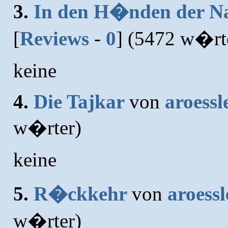
3.
In den H�nden der N
[
Reviews
-
0
] (5472 w�rt
keine
4.
Die Tajkar
von
aroessl
w�rter)
keine
5.
R�ckkehr
von
aroess
w�rter)