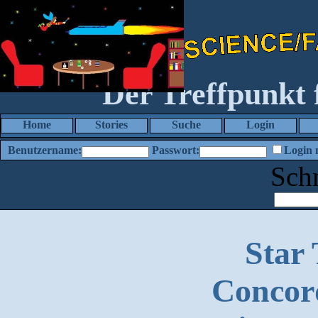
Der Treffpunkt
Home
Stories
Suche
Login
Benutzername:
Passwort:
Login 
Sch
Star
Concord