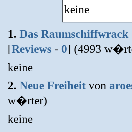
keine
1.
Das Raumschiffwrack 
[
Reviews
-
0
] (4993 w�rt
keine
2.
Neue Freiheit
von
aroe
w�rter)
keine