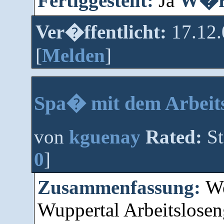
Fertiggestellt:
Ja
W�rt
Ver�ffentlicht:
17.12
[
Melden
]
Spa� mit dem Arbeit
von
kguenay
Rated:
St
0
]
Zusammenfassung:
We
Wuppertal Arbeitsloseng