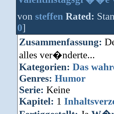
von
steffen
Rated:
Stan
0
]
Zusammenfassung:
De
alles ver�nderte...
Kategorien:
Das wahr
Genres:
Humor
Serie:
Keine
Kapitel:
1
Inhaltsverz