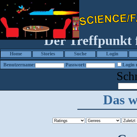
Der Treffpunkt
Home
Stories
Suche
Login
Benutzername:
Passwort:
Login 
Sch
Das w