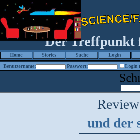
Der Treffpunkt
Home
Stories
Suche
Login
Benutzername:
Passwort:
Login 
Sch
Review
und der 