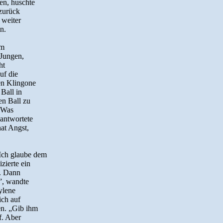
en, huschte
 zurück
 weiter
n.
em
 Jungen,
ht
uf die
en Klingone
Ball in
en Ball zu
 „Was
 antwortete
at Angst,
Ich glaube dem
zierte ein
n. Dann
.”, wandte
ylene
ich auf
en. „Gib ihm
f. Aber