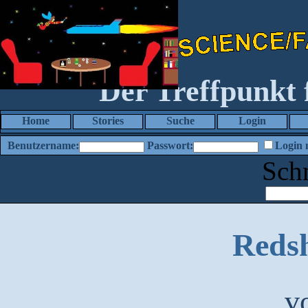
Der Treffpunkt
Home
Stories
Suche
Login
Benutzername:
Passwort:
Login 
Sch
Redsh
v