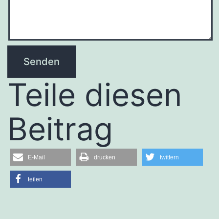
Teile diesen
Beitrag
E-Mail
drucken
twittern
teilen