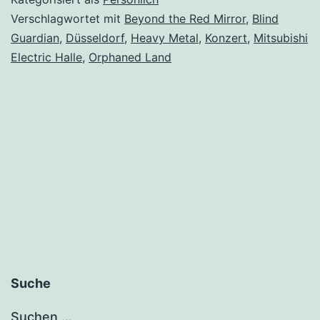
Düsseldorf:
Verschlagwortet mit
Beyond the Red Mirror
,
Blind
Guardian
,
Düsseldorf
,
Heavy Metal
,
Konzert
,
Mitsubishi
No,
Electric Halle
,
Orphaned Land
I
did
not
miss
this
moment,
my
friend!
Suche
Suchen …