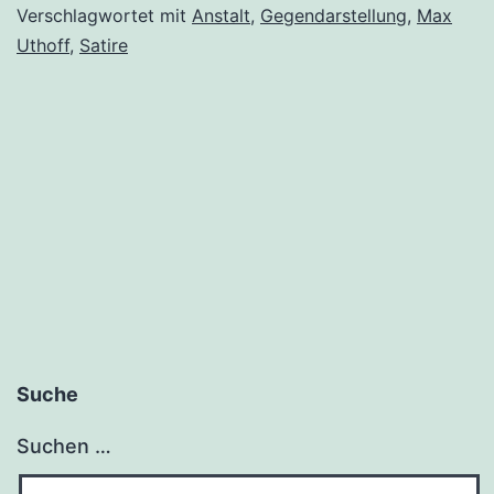
Stachelkleid:
Verschlagwortet mit
Anstalt
,
Gegendarstellung
,
Max
Uthoff
,
Satire
Max
Uthoff
in
Köln
Suche
Suchen …